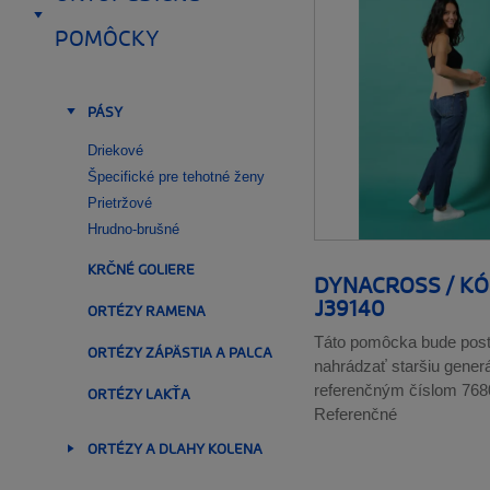
Walkery
POMÔCKY
__SHOW
Modulárne ortézy hrudnej chrbtice, kolena a členka
Vložky a podpätenky
Detský sortiment
PÁSY
Argicalm®
__SHOW
Ochranné masky
Driekové
Špecifické pre tehotné ženy
Prietržové
Hrudno-brušné
KRČNÉ GOLIERE
DYNACROSS / KÓ
J39140
ORTÉZY RAMENA
Táto pomôcka bude pos
ORTÉZY ZÁPÄSTIA A PALCA
nahrádzať staršiu gener
ORTÉZY LAKŤA
referenčným číslom 768
Referenčné
ORTÉZY A DLAHY KOLENA
__SHOW