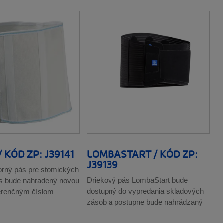
 KÓD ZP: J39141
LOMBASTART / KÓD ZP:
J39139
rný pás pre stomických
Driekový pás LombaStart bude
s bude nahradený novou
dostupný do vypredania skladových
ferenčným číslom
zásob a postupne bude nahrádzaný