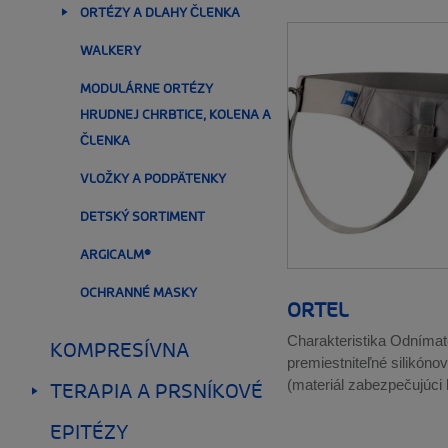
ORTÉZY A DLAHY ČLENKA
__SHOW
WALKERY
MODULÁRNE ORTÉZY
HRUDNEJ CHRBTICE, KOLENA A
ČLENKA
VLOŽKY A PODPÄTENKY
DETSKÝ SORTIMENT
ARGICALM®
OCHRANNÉ MASKY
ORTEL
KOMPRESÍVNA
Charakteristika Odnímat
premiestniteľné silikónov
TERAPIA A PRSNÍKOVÉ
(materiál zabezpečujúci 
__SHOW
EPITÉZY