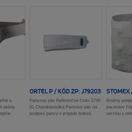
ORTEL P / KÓD ZP: J79203
STOMEX /
eľné a
Panvový pás Referenčné číslo: 2740
Brušný podpo
é peloty
01 Charakteristika Panvový pás na
pacientov Pá
lepšie
podporu panvy v prípade bolestí
verziou s re