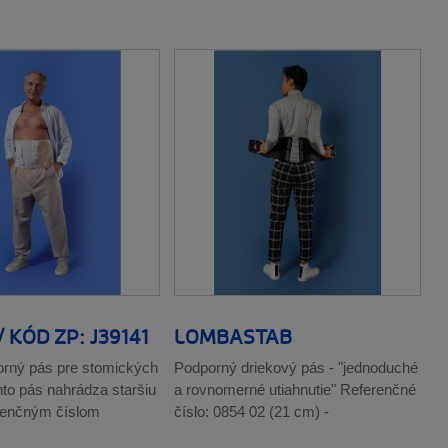
 KÓD ZP: J39141
LOMBASTAB
rný pás pre stomických
Podporný driekový pás - "jednoduché
nto pás nahrádza staršiu
a rovnomerné utiahnutie" Referenčné
erenčným číslom
číslo: 0854 02 (21 cm) -