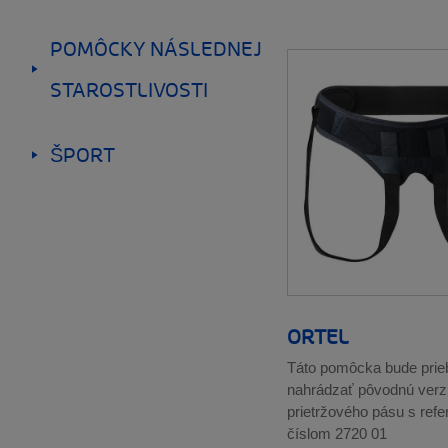
POMÔCKY NÁSLEDNEJ
STAROSTLIVOSTI
__SHOW
ŠPORT
__SHOW
ORTEL
Táto pomôcka bude pri
nahrádzať pôvodnú verz
prietržového pásu s ref
číslom 2720 01