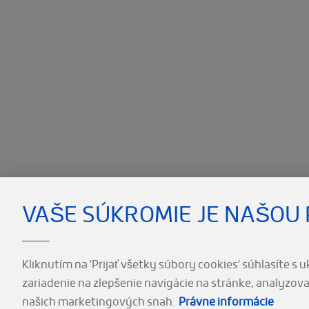
Pagination
VAŠE SÚKROMIE JE NAŠOU 
Kliknutím na 'Prijať všetky súbory cookies' súhlasíte s
zariadenie na zlepšenie navigácie na stránke, analyzov
Footer
našich marketingových snah.
Právne informácie
(SK)
Kontaktujte nás