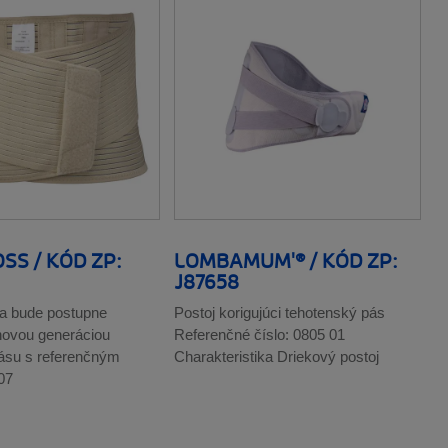
SS / KÓD ZP:
LOMBAMUM'® / KÓD ZP:
J87658
a bude postupne
Postoj korigujúci tehotenský pás
novou generáciou
Referenčné číslo: 0805 01
ásu s referenčným
Charakteristika Driekový postoj
07