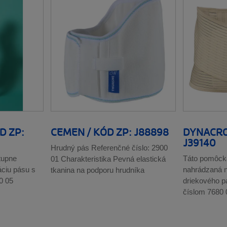
D ZP:
CEMEN / KÓD ZP: J88898
DYNACRO
J39140
Hrudný pás Referenčné číslo: 2900
tupne
Táto pomôck
01 Charakteristika Pevná elastická
áciu pásu s
nahrádzaná 
tkanina na podporu hrudníka
0 05
driekového p
číslom 7680 