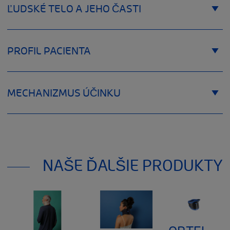
Veľkosť
Obvod krku
ĽUDSKÉ TELO A JEHO ČASTI
Veľkosť 0
24 cm - 29 cm
Veľkosť 1
28 cm - 33 cm
PROFIL PACIENTA
Veľkosť 2
34 cm - 39 cm
Veľkosť 3
40 cm - 46 cm
MECHANIZMUS ÚČINKU
NAŠE ĎALŠIE PRODUKTY